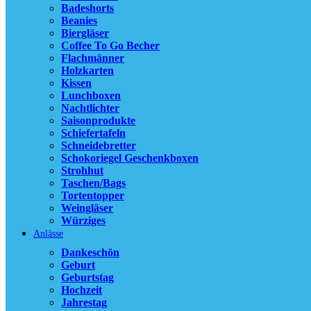
Sc
Badeshorts
We
Beanies
Bie
Biergläser
Ki
Coffee To Go Becher
Fl
Flachmänner
Sch
Holzkarten
Nac
Kissen
Ca
Lunchboxen
Nachtlichter
Sch
Saisonprodukte
Co
Schiefertafeln
Ba
Schneidebretter
Lu
Schokoriegel Geschenkboxen
Be
Strohhut
Sa
Taschen/Bags
Wü
Tortentopper
Weingläser
Unser Bestsell
Würziges
Anlässe
Dankeschön
Vergleich
Geburt
Schnellansicht
Geburtstag
Zur Wunschlist
Hochzeit
Jahrestag
Alles unter 