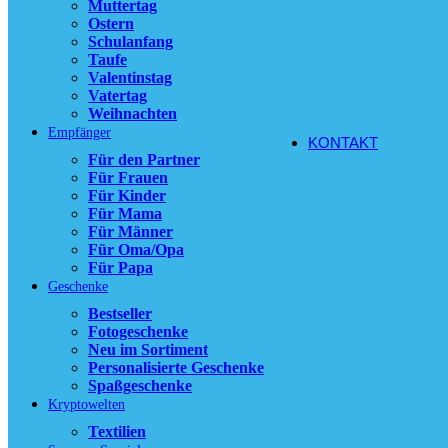
Muttertag
Ostern
11,90
€
Schulanfang
Ausführung wä
Taufe
der Produktsei
Valentinstag
Vatertag
zzgl.
Versandko
Weihnachten
Empfänger
KONTAKT
Für den Partner
Für Frauen
Für Kinder
Für Mama
Für Männer
Für Oma/Opa
Für Papa
Geschenke
Bestseller
Fotogeschenke
Neu im Sortiment
Personalisierte Geschenke
Spaßgeschenke
Kryptowelten
Textilien