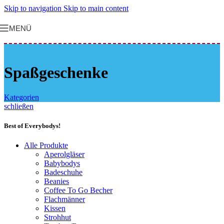
Skip to navigation
Skip to main content
MENÜ
Spaßgeschenke
Kategorien
schließen
Best of Everybodys!
Alle Produkte
Aperolgläser
Babybodys
Badeschuhe
Beanies
Coffee To Go Becher
Flachmänner
Kissen
Strohhut