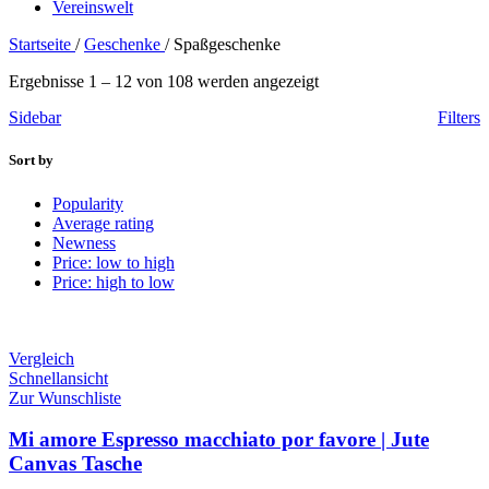
Vereinswelt
Startseite
/
Geschenke
/
Spaßgeschenke
Ergebnisse 1 – 12 von 108 werden angezeigt
Sidebar
Filters
Sort by
Popularity
Average rating
Newness
Price: low to high
Price: high to low
Vergleich
Schnellansicht
Zur Wunschliste
Mi amore Espresso macchiato por favore | Jute
Canvas Tasche