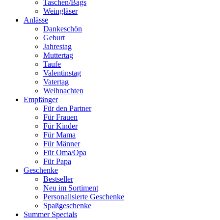
Taschen/Bags
Weingläser
Anlässe
Dankeschön
Geburt
Jahrestag
Muttertag
Taufe
Valentinstag
Vatertag
Weihnachten
Empfänger
Für den Partner
Für Frauen
Für Kinder
Für Mama
Für Männer
Für Oma/Opa
Für Papa
Geschenke
Bestseller
Neu im Sortiment
Personalisierte Geschenke
Spaßgeschenke
Summer Specials