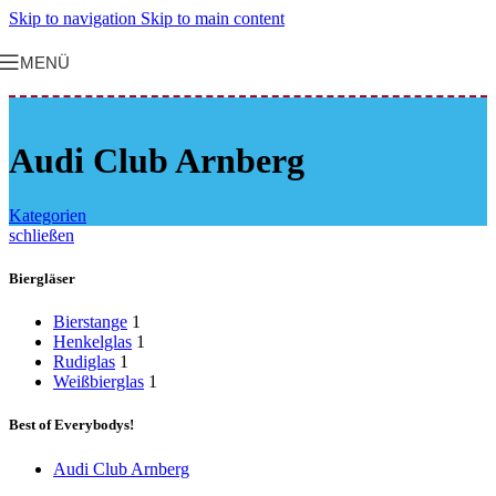
Skip to navigation
Skip to main content
MENÜ
Audi Club Arnberg
Kategorien
schließen
Biergläser
Bierstange
1
Henkelglas
1
Rudiglas
1
Weißbierglas
1
Best of Everybodys!
Audi Club Arnberg