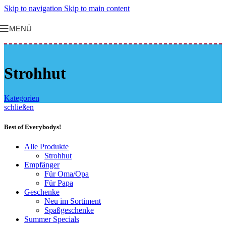
Skip to navigation
Skip to main content
MENÜ
Strohhut
Kategorien
schließen
Best of Everybodys!
Alle Produkte
Strohhut
Empfänger
Für Oma/Opa
Für Papa
Geschenke
Neu im Sortiment
Spaßgeschenke
Summer Specials