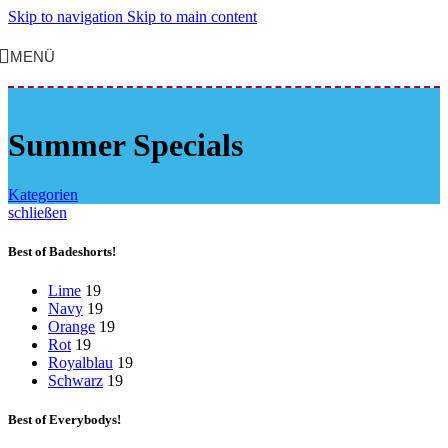
Skip to navigation
Skip to main content
MENÜ
Summer Specials
Kategorien
schließen
Best of Badeshorts!
Lime
19
Navy
19
Orange
19
Rot
19
Royalblau
19
Schwarz
19
Best of Everybodys!