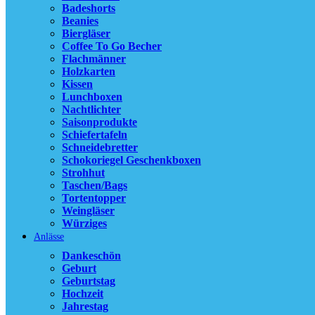
Scho
Badeshorts
Weing
Beanies
Bierg
Biergläser
Kisse
Coffee To Go Becher
Flac
Flachmänner
Schne
Holzkarten
Nacht
Kissen
Caket
Lunchboxen
Nachtlichter
Schie
Saisonprodukte
Coffe
Schiefertafeln
Baby
Schneidebretter
Lunc
Schokoriegel Geschenkboxen
Beani
Strohhut
Saiso
Taschen/Bags
Würz
Tortentopper
Weingläser
Unser Bestseller
Würziges
Anlässe
Dankeschön
Vergleich
Geburt
Schnellansicht
Geburtstag
Zur Wunschliste
Hochzeit
Jahrestag
Alles unter 50