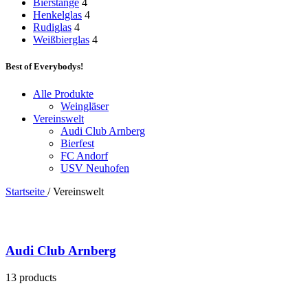
Bierstange
4
Henkelglas
4
Rudiglas
4
Weißbierglas
4
Best of Everybodys!
Alle Produkte
Weingläser
Vereinswelt
Audi Club Arnberg
Bierfest
FC Andorf
USV Neuhofen
Startseite
/
Vereinswelt
Audi Club Arnberg
13 products