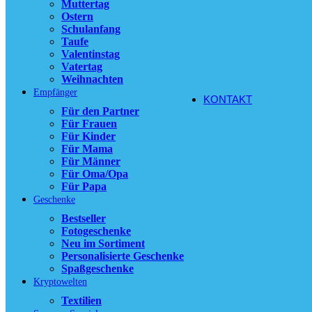
Muttertag
Ostern
11,90
€
Schulanfang
Ausführung wähl
Taufe
der Produktseite 
Valentinstag
Vatertag
zzgl.
Versandkost
Weihnachten
Empfänger
KONTAKT
Für den Partner
Für Frauen
Für Kinder
Für Mama
Für Männer
Für Oma/Opa
Für Papa
Geschenke
Bestseller
Fotogeschenke
Neu im Sortiment
Personalisierte Geschenke
Spaßgeschenke
Kryptowelten
Textilien