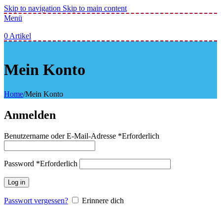
Skip to navigation
Skip to main content
Menü
0
Artikel
Mein Konto
Home
/
Mein Konto
Anmelden
Benutzername oder E-Mail-Adresse
*
Erforderlich
Password
*
Erforderlich
Log in
Passwort vergessen?
Erinnere dich