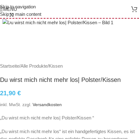
Skip to navigation
MENÜ
Skip to main content
Click to enlarge
Startseite
/
Alle Produkte
/
Kissen
Du wirst mich nicht mehr los| Polster/Kissen
21,90
€
inkl. MwSt.
zzgl.
Versandkosten
„Du wirst mich nicht mehr los| Polster/Kissen “
„Du wirst mich nicht mehr los“ ist ein handgefertigtes Kissen, es ist
das perfekte Geschenk für eine geliebte Person zu besonderen