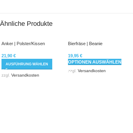
Ähnliche Produkte
Anker | Polster/Kissen
Bierfräse | Beanie
21,90
€
19,95
€
OPTIONEN AUSWÄHLEN
AUSFÜHRUNG WÄHLEN
zzgl.
Versandkosten
zzgl.
Versandkosten
Hannesgrub - Süd 15
4911 Tumeltsham