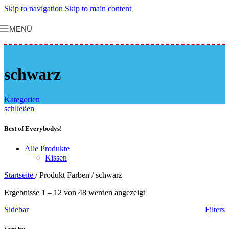
Skip to navigation
Skip to main content
MENÜ
schwarz
Kategorien
schließen
Best of Everybodys!
Alle Produkte
Kissen
Startseite
/
Produkt Farben
/
schwarz
Ergebnisse 1 – 12 von 48 werden angezeigt
Sidebar
Filters