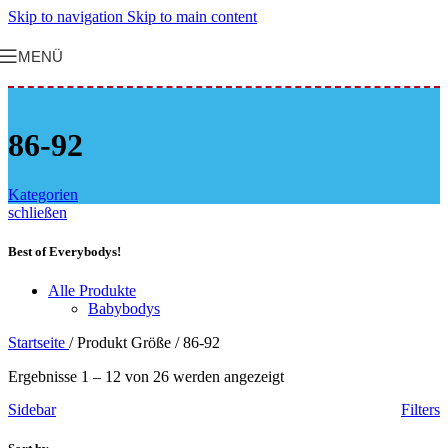
Skip to navigation
Skip to main content
MENÜ
86-92
Kategorien
schließen
Best of Everybodys!
Alle Produkte
Babybodys
Startseite
/
Produkt Größe
/
86-92
Ergebnisse 1 – 12 von 26 werden angezeigt
Sidebar
Filters