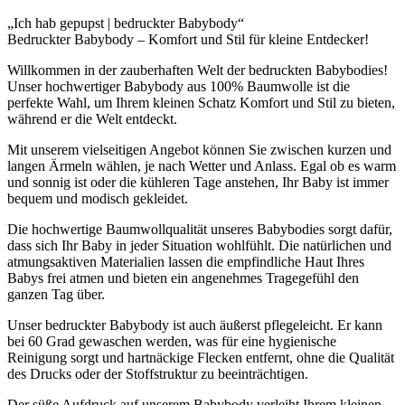
„Ich hab gepupst | bedruckter Babybody“
Bedruckter Babybody – Komfort und Stil für kleine Entdecker!
Willkommen in der zauberhaften Welt der bedruckten Babybodies!
Unser hochwertiger Babybody aus 100% Baumwolle ist die
perfekte Wahl, um Ihrem kleinen Schatz Komfort und Stil zu bieten,
während er die Welt entdeckt.
Mit unserem vielseitigen Angebot können Sie zwischen kurzen und
langen Ärmeln wählen, je nach Wetter und Anlass. Egal ob es warm
und sonnig ist oder die kühleren Tage anstehen, Ihr Baby ist immer
bequem und modisch gekleidet.
Die hochwertige Baumwollqualität unseres Babybodies sorgt dafür,
dass sich Ihr Baby in jeder Situation wohlfühlt. Die natürlichen und
atmungsaktiven Materialien lassen die empfindliche Haut Ihres
Babys frei atmen und bieten ein angenehmes Tragegefühl den
ganzen Tag über.
Unser bedruckter Babybody ist auch äußerst pflegeleicht. Er kann
bei 60 Grad gewaschen werden, was für eine hygienische
Reinigung sorgt und hartnäckige Flecken entfernt, ohne die Qualität
des Drucks oder der Stoffstruktur zu beeinträchtigen.
Der süße Aufdruck auf unserem Babybody verleiht Ihrem kleinen