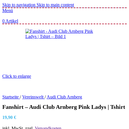
Skip to navigation
Skip to main content
Menü
0
Artikel
Click to enlarge
Startseite
/
Vereinswelt
/
Audi Club Arnberg
Fanshirt – Audi Club Arnberg Pink Ladys | Tshirt
19,90
€
inkl. MwSt.
zzgl.
Versandkosten