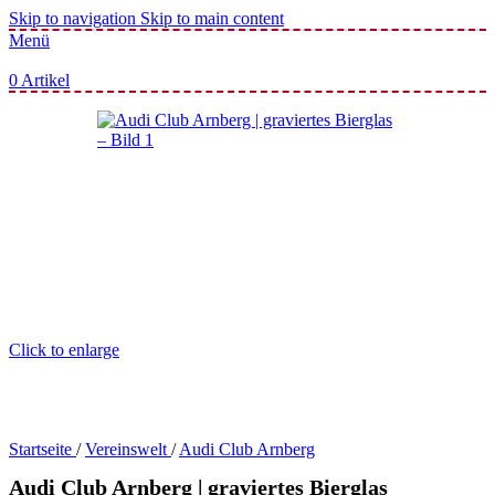
Skip to navigation
Skip to main content
Menü
0
Artikel
Click to enlarge
Startseite
/
Vereinswelt
/
Audi Club Arnberg
Audi Club Arnberg | graviertes Bierglas