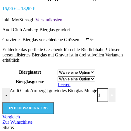
15,90
€
–
18,90
€
inkl. MwSt.
zzgl.
Versandkosten
Audi Club Arnberg Bierglas graviert
Graviertes Bierglas verschiedene Grössen – 🍺✨
Entdecke das perfekte Geschenk für echte Bierliebhaber! Unser
personalisiertes Bierglas mit Gravur ist in drei stilvollen Varianten
erhältlich:
Bierglasart
Bierglasgrösse
Leeren
Audi Club Arnberg | graviertes Bierglas Menge
-
+
IN DEN WARENKORB
Vergleich
Zur Wunschliste
Share: