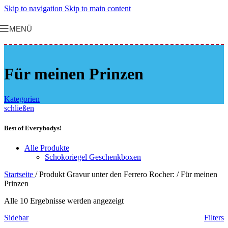
Skip to navigation
Skip to main content
MENÜ
Für meinen Prinzen
Kategorien
schließen
Best of Everybodys!
Alle Produkte
Schokoriegel Geschenkboxen
Startseite
/
Produkt Gravur unter den Ferrero Rocher:
/
Für meinen
Prinzen
Alle 10 Ergebnisse werden angezeigt
Sidebar
Filters