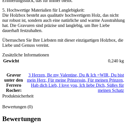
Erinnerungsstück, das für immer bleibt.
5. Hochwertige Materialien für Langlebigkeit:
Die Holzbox besteht aus qualitativ hochwertigem Holz, das nicht
nur robust ist, sondern auch eine natürliche und warme Ausstrahlung
hat. Die Gravuren sind präzise und langlebig, um Ihre Liebe
dauerhaft festzuhalten.
Überraschen Sie Ihre Liebsten mit dieser einzigartigen Holzbox, die
Liebe und Genuss vereint.
Zusätzliche Informationen
Gewicht
0,240 kg
Gravur
3 Herzen
,
Be my Valentine
,
Du & Ich =WIR
,
Du bist
unter den
mein Herz
,
Für meine Prinzessin
,
Für meinen Prinzen
,
Ferrero
Hab dich Lieb
,
I love you
,
Ich liebe Dich
,
Süßes für
Rocher:
meinen Schatz
Produktsicherheit
Bewertungen (0)
Bewertungen