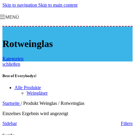
Skip to navigation
Skip to main content
MENÜ
Rotweinglas
Kategorien
schließen
Best of Everybodys!
Alle Produkte
Weingläser
Startseite
/
Produkt Weinglas
/
Rotweinglas
Einzelnes Ergebnis wird angezeigt
Sidebar
Filters