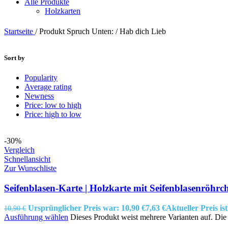
Alle Produkte
Holzkarten
Startseite
/
Produkt Spruch Unten:
/
Hab dich Lieb
Sort by
Popularity
Average rating
Newness
Price: low to high
Price: high to low
-30%
Vergleich
Schnellansicht
Zur Wunschliste
Seifenblasen-Karte | Holzkarte mit Seifenblasenröhrc
Ursprünglicher Preis war: 10,90 €
7,63
€
Aktueller Preis ist
10,90
€
Ausführung wählen
Dieses Produkt weist mehrere Varianten auf. Di