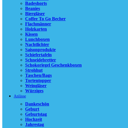
Sc
Badeshorts
We
Beanies
Bie
Biergläser
Ki
Coffee To Go Becher
Fl
Flachmänner
Sch
Holzkarten
Nac
Kissen
Ca
Lunchboxen
Nachtlichter
Sch
Saisonprodukte
Co
Schiefertafeln
Ba
Schneidebretter
Lu
Schokoriegel Geschenkboxen
Be
Strohhut
Sa
Taschen/Bags
Wü
Tortentopper
Weingläser
Unser Bestsell
Würziges
Anlässe
Dankeschön
Vergleich
Geburt
Schnellansicht
Geburtstag
Zur Wunschlist
Hochzeit
Jahrestag
Alles unter 