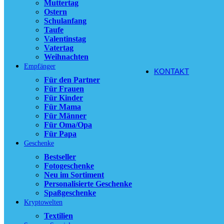
Muttertag
Ostern
11,90
€
Schulanfang
Ausführung wä
Taufe
der Produktsei
Valentinstag
Vatertag
zzgl.
Versandko
Weihnachten
Empfänger
KONTAKT
Für den Partner
Für Frauen
Für Kinder
Für Mama
Für Männer
Für Oma/Opa
Für Papa
Geschenke
Bestseller
Fotogeschenke
Neu im Sortiment
Personalisierte Geschenke
Spaßgeschenke
Kryptowelten
Textilien