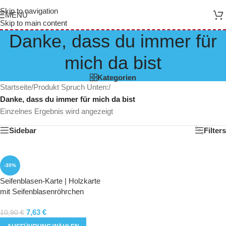
Skip to navigation
MENÜ
Skip to main content
Danke, dass du immer für
mich da bist
Kategorien
Startseite
/
Produkt Spruch Unten:
/
Danke, dass du immer für mich da bist
Einzelnes Ergebnis wird angezeigt
Sidebar
Filters
-30%
Seifenblasen-Karte | Holzkarte
mit Seifenblasenröhrchen
7,63
€
10,90
€