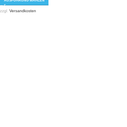
AUSFÜHRUNG WÄHLEN
zzgl.
Versandkosten
Hannesgrub - Süd 15
4911 Tumeltsham
Tel: 0043 650 7400 686