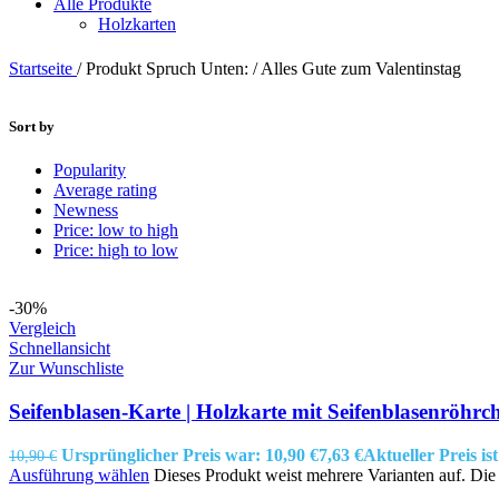
Alle Produkte
Holzkarten
Startseite
/
Produkt Spruch Unten:
/
Alles Gute zum Valentinstag
Sort by
Popularity
Average rating
Newness
Price: low to high
Price: high to low
-30%
Vergleich
Schnellansicht
Zur Wunschliste
Seifenblasen-Karte | Holzkarte mit Seifenblasenröhrc
Ursprünglicher Preis war: 10,90 €
7,63
€
Aktueller Preis ist
10,90
€
Ausführung wählen
Dieses Produkt weist mehrere Varianten auf. Di