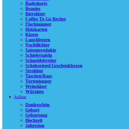
Sc
Badeshorts
We
Beanies
Bie
Biergläser
Ki
Coffee To Go Becher
Fl
Flachmänner
Sch
Holzkarten
Nac
Kissen
Ca
Lunchboxen
Nachtlichter
Sch
Saisonprodukte
Co
Schiefertafeln
Ba
Schneidebretter
Lu
Schokoriegel Geschenkboxen
Be
Strohhut
Sa
Taschen/Bags
Wü
Tortentopper
Weingläser
Unser Bestsell
Würziges
Anlässe
Dankeschön
Vergleich
Geburt
Schnellansicht
Geburtstag
Zur Wunschlist
Hochzeit
Jahrestag
Alles unter 