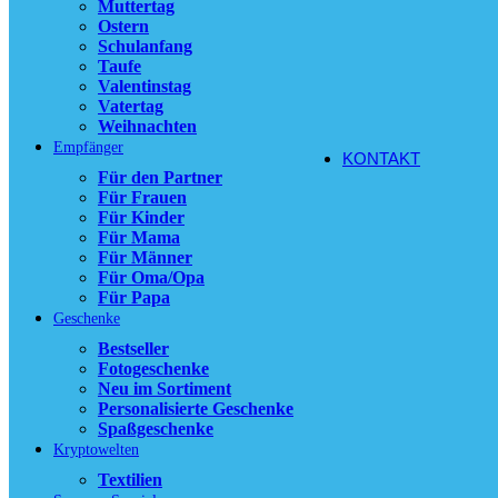
Muttertag
Ostern
11,90
€
Schulanfang
Ausführung wä
Taufe
der Produktsei
Valentinstag
Vatertag
zzgl.
Versandko
Weihnachten
Empfänger
KONTAKT
Für den Partner
Für Frauen
Für Kinder
Für Mama
Für Männer
Für Oma/Opa
Für Papa
Geschenke
Bestseller
Fotogeschenke
Neu im Sortiment
Personalisierte Geschenke
Spaßgeschenke
Kryptowelten
Textilien