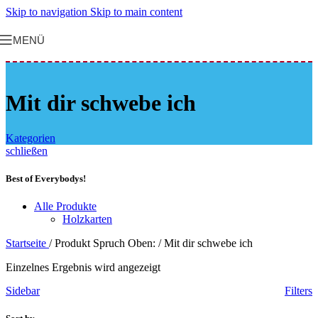
Skip to navigation
Skip to main content
MENÜ
Mit dir schwebe ich
Kategorien
schließen
Best of Everybodys!
Alle Produkte
Holzkarten
Startseite
/
Produkt Spruch Oben:
/
Mit dir schwebe ich
Einzelnes Ergebnis wird angezeigt
Sidebar
Filters