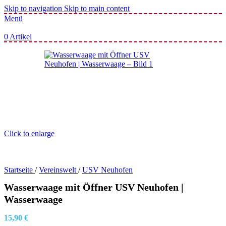
Skip to navigation
Skip to main content
Menü
0
Artikel
Click to enlarge
Startseite
/
Vereinswelt
/
USV Neuhofen
Wasserwaage mit Öffner USV Neuhofen |
Wasserwaage
15,90
€