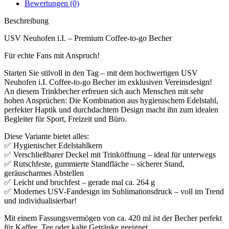
Bewertungen (0)
Beschreibung
USV Neuhofen i.I. – Premium Coffee-to-go Becher
Für echte Fans mit Anspruch!
Starten Sie stilvoll in den Tag – mit dem hochwertigen USV
Neuhofen i.I. Coffee-to-go Becher im exklusiven Vereinsdesign!
An diesem Trinkbecher erfreuen sich auch Menschen mit sehr
hohen Ansprüchen: Die Kombination aus hygienischem Edelstahl,
perfekter Haptik und durchdachtem Design macht ihn zum idealen
Begleiter für Sport, Freizeit und Büro.
Diese Variante bietet alles:
✅ Hygienischer Edelstahlkern
✅ Verschließbarer Deckel mit Trinköffnung – ideal für unterwegs
✅ Rutschfeste, gummierte Standfläche – sicherer Stand,
geräuscharmes Abstellen
✅ Leicht und bruchfest – gerade mal ca. 264 g
✅ Modernes USV-Fandesign im Sublimationsdruck – voll im Trend
und individualisierbar!
Mit einem Fassungsvermögen von ca. 420 ml ist der Becher perfekt
für Kaffee, Tee oder kalte Getränke geeignet.