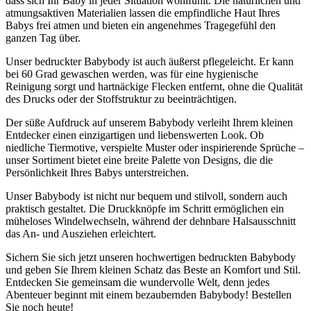
dass sich Ihr Baby in jeder Situation wohlfühlt. Die natürlichen und
atmungsaktiven Materialien lassen die empfindliche Haut Ihres
Babys frei atmen und bieten ein angenehmes Tragegefühl den
ganzen Tag über.
Unser bedruckter Babybody ist auch äußerst pflegeleicht. Er kann
bei 60 Grad gewaschen werden, was für eine hygienische
Reinigung sorgt und hartnäckige Flecken entfernt, ohne die Qualität
des Drucks oder der Stoffstruktur zu beeinträchtigen.
Der süße Aufdruck auf unserem Babybody verleiht Ihrem kleinen
Entdecker einen einzigartigen und liebenswerten Look. Ob
niedliche Tiermotive, verspielte Muster oder inspirierende Sprüche –
unser Sortiment bietet eine breite Palette von Designs, die die
Persönlichkeit Ihres Babys unterstreichen.
Unser Babybody ist nicht nur bequem und stilvoll, sondern auch
praktisch gestaltet. Die Druckknöpfe im Schritt ermöglichen ein
müheloses Windelwechseln, während der dehnbare Halsausschnitt
das An- und Ausziehen erleichtert.
Sichern Sie sich jetzt unseren hochwertigen bedruckten Babybody
und geben Sie Ihrem kleinen Schatz das Beste an Komfort und Stil.
Entdecken Sie gemeinsam die wundervolle Welt, denn jedes
Abenteuer beginnt mit einem bezaubernden Babybody! Bestellen
Sie noch heute!