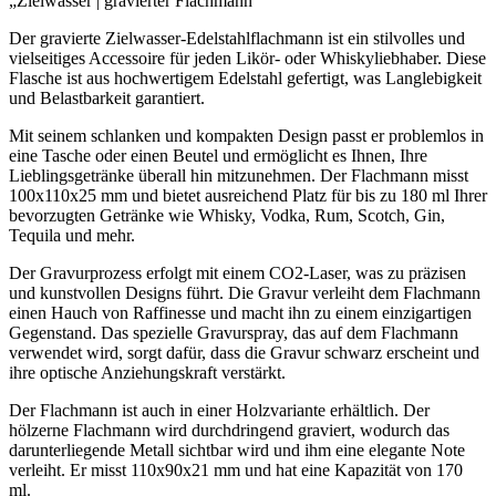
„Zielwasser | gravierter Flachmann“
Der gravierte Zielwasser-Edelstahlflachmann ist ein stilvolles und
vielseitiges Accessoire für jeden Likör- oder Whiskyliebhaber. Diese
Flasche ist aus hochwertigem Edelstahl gefertigt, was Langlebigkeit
und Belastbarkeit garantiert.
Mit seinem schlanken und kompakten Design passt er problemlos in
eine Tasche oder einen Beutel und ermöglicht es Ihnen, Ihre
Lieblingsgetränke überall hin mitzunehmen. Der Flachmann misst
100x110x25 mm und bietet ausreichend Platz für bis zu 180 ml Ihrer
bevorzugten Getränke wie Whisky, Vodka, Rum, Scotch, Gin,
Tequila und mehr.
Der Gravurprozess erfolgt mit einem CO2-Laser, was zu präzisen
und kunstvollen Designs führt. Die Gravur verleiht dem Flachmann
einen Hauch von Raffinesse und macht ihn zu einem einzigartigen
Gegenstand. Das spezielle Gravurspray, das auf dem Flachmann
verwendet wird, sorgt dafür, dass die Gravur schwarz erscheint und
ihre optische Anziehungskraft verstärkt.
Der Flachmann ist auch in einer Holzvariante erhältlich. Der
hölzerne Flachmann wird durchdringend graviert, wodurch das
darunterliegende Metall sichtbar wird und ihm eine elegante Note
verleiht. Er misst 110x90x21 mm und hat eine Kapazität von 170
ml.