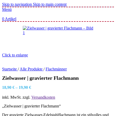
Skip to navigation
Skip to main content
Menü
0
Artikel
Click to enlarge
Startseite
/
Alle Produkte
/
Flachmänner
Zielwasser | gravierter Flachmann
18,90
€
–
19,90
€
inkl. MwSt.
zzgl.
Versandkosten
„Zielwasser | gravierter Flachmann“
Der gravierte Zielwasser-Edelstahlflachmann ist ein stilvolles und