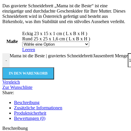
Das gravierte Schneidebrett „Mama ist die Beste“ ist eine
einzigartige und durchdachte Geschenkidee für Ihre Mutter. Dieses
Schneidebrett wird in Österreich gefertigt und besteht aus
Birkenholz, was ihm Stabilität und ein stilvolles Aussehen verleiht.
Eckig 23 x 15 x 1 cm ( L x B x H )
Rund 25 x 25 x 1,6 cm ( L x B x H )
Maße
Leeren
Mama ist die Beste | graviertes Schneidebrett/Jausenbrett Menge
-
IN DEN WARENKORB
Vergleich
Zur Wunschliste
Share:
Beschreibung
Zusätzliche Informationen
Produktsicherheit
Bewertungen (0)
Beschreibung