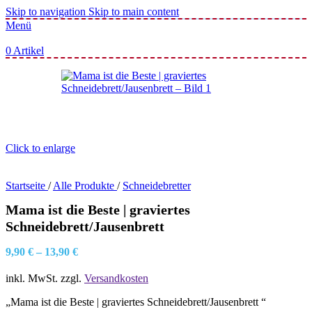
Skip to navigation
Skip to main content
Menü
0
Artikel
Click to enlarge
Startseite
/
Alle Produkte
/
Schneidebretter
Mama ist die Beste | graviertes
Schneidebrett/Jausenbrett
9,90
€
–
13,90
€
inkl. MwSt.
zzgl.
Versandkosten
„Mama ist die Beste | graviertes Schneidebrett/Jausenbrett “