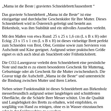
„Mama ist die Beste | graviertes Schneidebrett/Jausenbrett “
Das gravierte Schneidebrett „Mama ist die Beste“ ist eine
einzigartige und durchdachte Geschenkidee für Ihre Mutter. Dieses
Schneidebrett wird in Österreich gefertigt und besteht aus
Birkenholz, was ihm Stabilität und ein stilvolles Aussehen verleiht.
Mit den Maßen von etwa Rund: 25 x 25 x 1,6 cm (L x B x H) oder
Eckig: 23 x 15 x 1 cm (L x B x H) ist dieses vielseitige Brett perfekt
zum Schneiden von Brot, Obst, Gemüse sowie zum Servieren von
Aufschnitt und Käse geeignet. Aufgrund seiner praktischen Größe
eignet es sich auch ideal als Snackbrett oder Frühstücksbrett.
Die CO2-Lasergravur verleiht dem Schneidebrett eine persönliche
Note und macht es zu einem besonderen Geschenk für Muttertag,
Geburtstage oder als Geschenk für die Mutter zwischendurch. Die
Gravur trägt die Aufschrift „Mama ist die Beste“ und unterstreicht
die Bindung zwischen Mutter und ihren Lieben.
Neben seiner Funktionalität ist dieses Schneidebrett aus Birkenholz
messerfreundlich aufgrund seiner langlebigen und schnittfesten
Oberfläche, die die Schärfe Ihrer Messer schützt. Um die Qualität
und Langlebigkeit des Bretts zu erhalten, wird empfohlen, es
sorgfältig von Hand zu reinigen, ohne es in Wasser einzutauchen