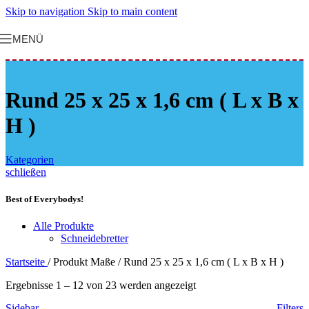
Skip to navigation
Skip to main content
MENÜ
Rund 25 x 25 x 1,6 cm ( L x B x
H )
Kategorien
schließen
Best of Everybodys!
Alle Produkte
Schneidebretter
Startseite
/
Produkt Maße
/
Rund 25 x 25 x 1,6 cm ( L x B x H )
Ergebnisse 1 – 12 von 23 werden angezeigt
Sidebar
Filters