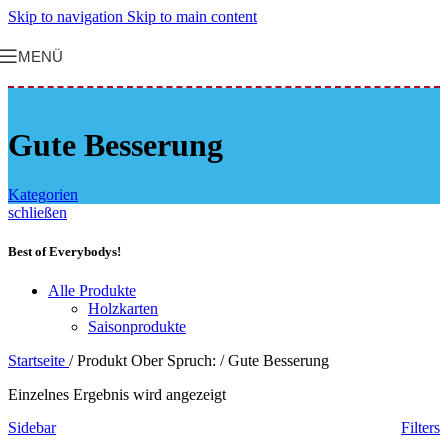
Skip to navigation
Skip to main content
MENÜ
Gute Besserung
Kategorien
schließen
Best of Everybodys!
Alle Produkte
Holzkarten
Saisonprodukte
Startseite
/
Produkt Ober Spruch:
/
Gute Besserung
Einzelnes Ergebnis wird angezeigt
Sidebar
Filters