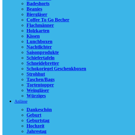
Sc
Badeshorts
We
Beanies
Bie
Biergläser
Ki
Coffee To Go Becher
Fl
Flachmänner
Sch
Holzkarten
Nac
Kissen
Ca
Lunchboxen
Nachtlichter
Sch
Saisonprodukte
Co
Schiefertafeln
Ba
Schneidebretter
Lu
Schokoriegel Geschenkboxen
Be
Strohhut
Sa
Taschen/Bags
Wü
Tortentopper
Weingläser
Unser Bestsell
Würziges
Anlässe
Dankeschön
Vergleich
Geburt
Schnellansicht
Geburtstag
Zur Wunschlist
Hochzeit
Jahrestag
Alles unter 