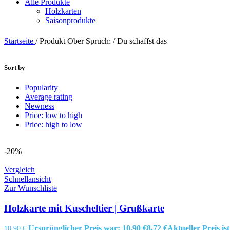
Alle Produkte
Holzkarten
Saisonprodukte
Startseite
/
Produkt Ober Spruch:
/
Du schaffst das
Sort by
Popularity
Average rating
Newness
Price: low to high
Price: high to low
-20%
Vergleich
Schnellansicht
Zur Wunschliste
Holzkarte mit Kuscheltier | Grußkarte
Ursprünglicher Preis war: 10,90 €
8,72
€
Aktueller Preis ist
10,90
€