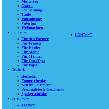
Muttertag
Ostern
11,90
€
Schulanfang
Ausführung wä
Taufe
der Produktsei
Valentinstag
Vatertag
zzgl.
Versandko
Weihnachten
Empfänger
KONTAKT
Für den Partner
Für Frauen
Für Kinder
Für Mama
Für Männer
Für Oma/Opa
Für Papa
Geschenke
Bestseller
Fotogeschenke
Neu im Sortiment
Personalisierte Geschenke
Spaßgeschenke
Kryptowelten
Textilien