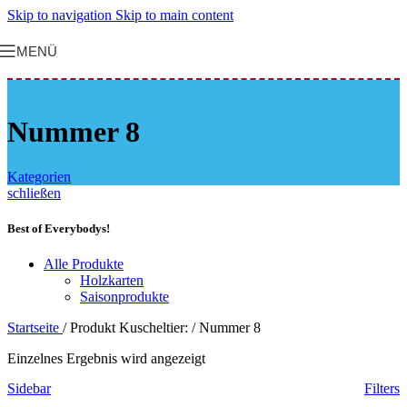
Skip to navigation
Skip to main content
MENÜ
Nummer 8
Kategorien
schließen
Best of Everybodys!
Alle Produkte
Holzkarten
Saisonprodukte
Startseite
/
Produkt Kuscheltier:
/
Nummer 8
Einzelnes Ergebnis wird angezeigt
Sidebar
Filters