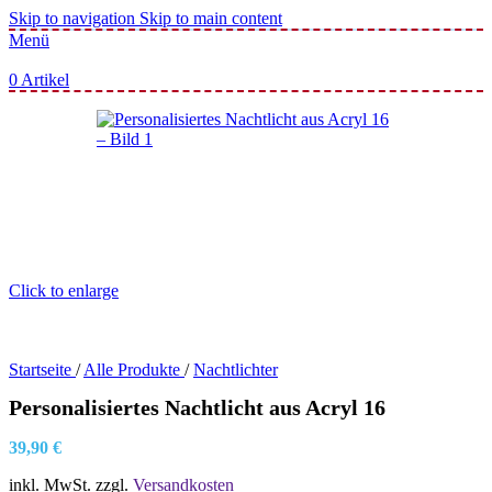
Skip to navigation
Skip to main content
Menü
0
Artikel
Click to enlarge
Startseite
/
Alle Produkte
/
Nachtlichter
Personalisiertes Nachtlicht aus Acryl 16
39,90
€
inkl. MwSt.
zzgl.
Versandkosten