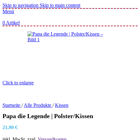
Skip to navigation
Skip to main content
Menü
0
Artikel
Click to enlarge
Startseite
/
Alle Produkte
/
Kissen
Papa die Legende | Polster/Kissen
21,90
€
inkl. MwSt.
zzgl.
Versandkosten