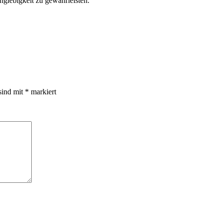
glebigkeit zu gewährleisten.
sind mit
*
markiert