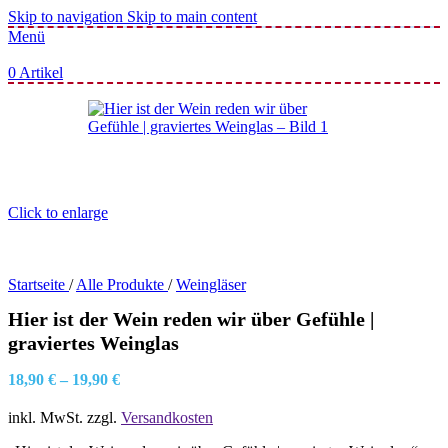
Skip to navigation
Skip to main content
Menü
0
Artikel
Click to enlarge
Startseite
/
Alle Produkte
/
Weingläser
Hier ist der Wein reden wir über Gefühle |
graviertes Weinglas
18,90
€
–
19,90
€
inkl. MwSt.
zzgl.
Versandkosten