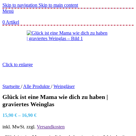
Skip to navigation
Skip to main content
Menü
0
Artikel
Click to enlarge
Startseite
/
Alle Produkte
/
Weingläser
Glück ist eine Mama wie dich zu haben |
graviertes Weinglas
15,90
€
–
16,90
€
inkl. MwSt.
zzgl.
Versandkosten