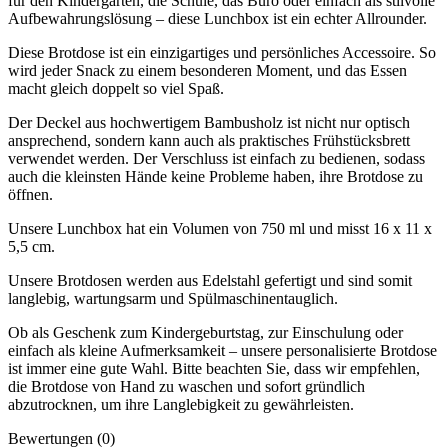
für den Kindergarten, die Schule, das Büro oder einfach als stilvolle
Aufbewahrungslösung – diese Lunchbox ist ein echter Allrounder.
Diese Brotdose ist ein einzigartiges und persönliches Accessoire. So
wird jeder Snack zu einem besonderen Moment, und das Essen
macht gleich doppelt so viel Spaß.
Der Deckel aus hochwertigem Bambusholz ist nicht nur optisch
ansprechend, sondern kann auch als praktisches Frühstücksbrett
verwendet werden. Der Verschluss ist einfach zu bedienen, sodass
auch die kleinsten Hände keine Probleme haben, ihre Brotdose zu
öffnen.
Unsere Lunchbox hat ein Volumen von 750 ml und misst 16 x 11 x
5,5 cm.
Unsere Brotdosen werden aus Edelstahl gefertigt und sind somit
langlebig, wartungsarm und Spülmaschinentauglich.
Ob als Geschenk zum Kindergeburtstag, zur Einschulung oder
einfach als kleine Aufmerksamkeit – unsere personalisierte Brotdose
ist immer eine gute Wahl. Bitte beachten Sie, dass wir empfehlen,
die Brotdose von Hand zu waschen und sofort gründlich
abzutrocknen, um ihre Langlebigkeit zu gewährleisten.
Bewertungen (0)