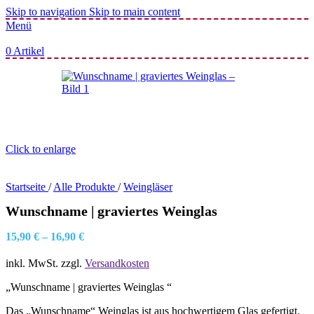
Skip to navigation
Skip to main content
Menü
0
Artikel
Click to enlarge
Startseite
/
Alle Produkte
/
Weingläser
Wunschname | graviertes Weinglas
15,90
€
–
16,90
€
inkl. MwSt.
zzgl.
Versandkosten
„Wunschname | graviertes Weinglas “
Das „Wunschname“ Weinglas ist aus hochwertigem Glas gefertigt.