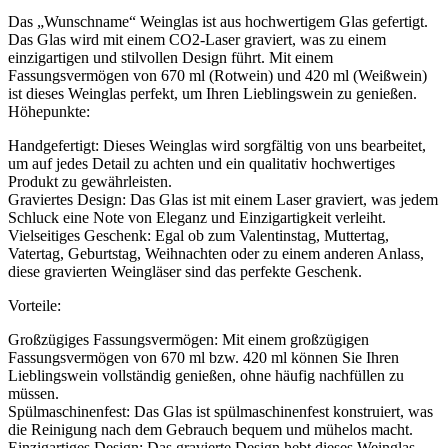
Das „Wunschname“ Weinglas ist aus hochwertigem Glas gefertigt.
Das Glas wird mit einem CO2-Laser graviert, was zu einem
einzigartigen und stilvollen Design führt. Mit einem
Fassungsvermögen von 670 ml (Rotwein) und 420 ml (Weißwein)
ist dieses Weinglas perfekt, um Ihren Lieblingswein zu genießen.
Höhepunkte:
Handgefertigt: Dieses Weinglas wird sorgfältig von uns bearbeitet,
um auf jedes Detail zu achten und ein qualitativ hochwertiges
Produkt zu gewährleisten.
Graviertes Design: Das Glas ist mit einem Laser graviert, was jedem
Schluck eine Note von Eleganz und Einzigartigkeit verleiht.
Vielseitiges Geschenk: Egal ob zum Valentinstag, Muttertag,
Vatertag, Geburtstag, Weihnachten oder zu einem anderen Anlass,
diese gravierten Weingläser sind das perfekte Geschenk.
Vorteile:
Großzügiges Fassungsvermögen: Mit einem großzügigen
Fassungsvermögen von 670 ml bzw. 420 ml können Sie Ihren
Lieblingswein vollständig genießen, ohne häufig nachfüllen zu
müssen.
Spülmaschinenfest: Das Glas ist spülmaschinenfest konstruiert, was
die Reinigung nach dem Gebrauch bequem und mühelos macht.
Einzigartiges Design: Das gravierte Design hebt dieses Weinglas