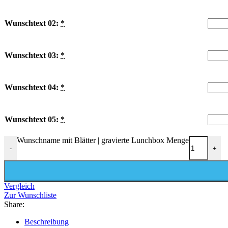
Wunschtext 02:
*
Wunschtext 03:
*
Wunschtext 04:
*
Wunschtext 05:
*
Wunschname mit Blätter | gravierte Lunchbox Menge
-
+
Vergleich
Zur Wunschliste
Share:
Beschreibung