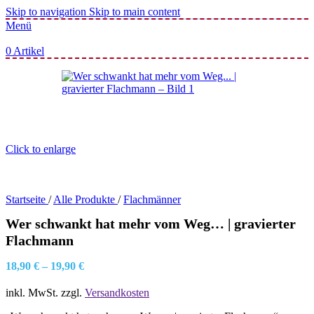
Skip to navigation
Skip to main content
Menü
0
Artikel
Click to enlarge
Startseite
/
Alle Produkte
/
Flachmänner
Wer schwankt hat mehr vom Weg… | gravierter
Flachmann
18,90
€
–
19,90
€
inkl. MwSt.
zzgl.
Versandkosten