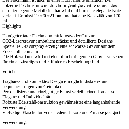
Der Flachmann ist auch in einer Holzvariante erhältlich. Der
hölzerne Flachmann wird durchdringend graviert, wodurch das
darunterliegende Metall sichtbar wird und ihm eine elegante Note
verleiht. Er misst 110x90x21 mm und hat eine Kapazität von 170
ml.
Highlights:
Handgefertigter Flachmann mit kunstvoller Gravur
CO2-Lasergravur ermöglicht präzise und detaillierte Designs
Spezielles Gravurspray erzeugt eine schwarze Gravur auf dem
Edelstahlflachmann
Die Holzvariante wird mit einer durchdringenden Gravur versehen
für ein einzigartiges und raffiniertes Erscheinungsbild
Vorteile:
Tragbares und kompaktes Design ermöglicht diskretes und
bequemes Tragen von Getränken
Personalisierte und einzigartige Kunst verleiht einen Hauch von
Eleganz und Individualität
Robuste Edelstahlkonstruktion gewährleistet eine langanhaltende
Verwendung
Vielseitige Flasche für verschiedene Liköre und Anlässe geeignet
Verwendung: