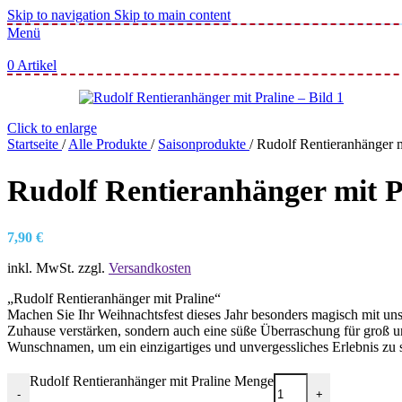
Skip to navigation
Skip to main content
Menü
0
Artikel
Click to enlarge
Startseite
/
Alle Produkte
/
Saisonprodukte
/
Rudolf Rentieranhänger m
Rudolf Rentieranhänger mit P
7,90
€
inkl. MwSt.
zzgl.
Versandkosten
„Rudolf Rentieranhänger mit Praline“
Machen Sie Ihr Weihnachtsfest dieses Jahr besonders magisch mit un
Zuhause verstärken, sondern auch eine süße Überraschung für groß un
Wunschnamen, um ein einzigartiges und unvergessliches Erlebnis zu 
Rudolf Rentieranhänger mit Praline Menge
-
+