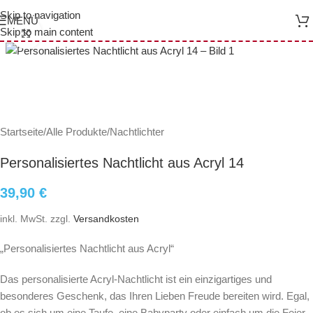
Skip to navigation
MENÜ
Skip to main content
Click to enlarge
Startseite
/
Alle Produkte
/
Nachtlichter
Personalisiertes Nachtlicht aus Acryl 14
39,90
€
inkl. MwSt.
zzgl.
Versandkosten
„Personalisiertes Nachtlicht aus Acryl“
Das personalisierte Acryl-Nachtlicht ist ein einzigartiges und
besonderes Geschenk, das Ihren Lieben Freude bereiten wird. Egal,
ob es sich um eine Taufe, eine Babyparty oder einfach um die Feier