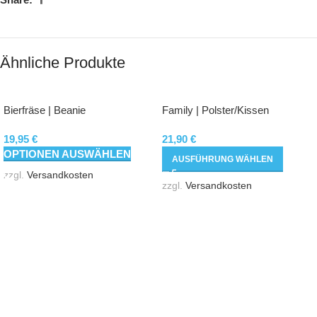
Ähnliche Produkte
Bierfräse | Beanie
Family | Polster/Kissen
19,95
€
21,90
€
OPTIONEN AUSWÄHLEN
AUSFÜHRUNG WÄHLEN
zzgl.
Versandkosten
zzgl.
Versandkosten
Hannesgrub - Süd 15
4911 Tumeltsham