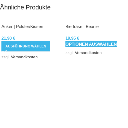
Ähnliche Produkte
Anker | Polster/Kissen
Bierfräse | Beanie
21,90
€
19,95
€
OPTIONEN AUSWÄHLEN
AUSFÜHRUNG WÄHLEN
zzgl.
Versandkosten
zzgl.
Versandkosten
Hannesgrub - Süd 15
4911 Tumeltsham
Tel: 0043 650 7400 686