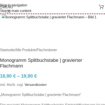
Skip to navigation
MENÜ
Skip to main content
Click to enlarge
Startseite
/
Alle Produkte
/
Flachmänner
Monogramm Splitbuchstabe | gravierter
Flachmann
18,90
€
–
19,90
€
inkl. MwSt.
zzgl.
Versandkosten
„Monogramm Splitbuchstabe | gravierter Flachmann“
Der gravierte Monogramm Splitbuchstabe-Edelstahlflachmann ist ein