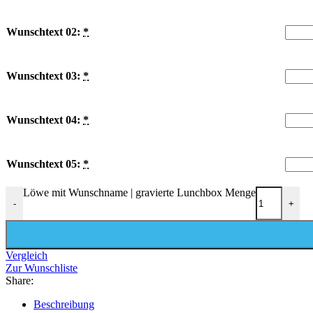
Wunschtext 02:
*
Wunschtext 03:
*
Wunschtext 04:
*
Wunschtext 05:
*
Löwe mit Wunschname | gravierte Lunchbox Menge
-
+
Vergleich
Zur Wunschliste
Share:
Beschreibung