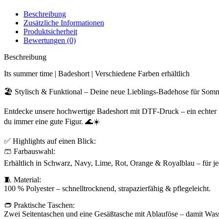
Beschreibung
Zusätzliche Informationen
Produktsicherheit
Bewertungen (0)
Beschreibung
Its summer time | Badeshort | Verschiedene Farben erhältlich
🏖️ Stylisch & Funktional – Deine neue Lieblings-Badehose für Somme
Entdecke unsere hochwertige Badeshort mit DTF-Druck – ein echter 
du immer eine gute Figur. 🌊☀️
✅ Highlights auf einen Blick:
🩳 Farbauswahl:
Erhältlich in Schwarz, Navy, Lime, Rot, Orange & Royalblau – für 
🧵 Material:
100 % Polyester – schnelltrocknend, strapazierfähig & pflegeleicht.
👝 Praktische Taschen:
Zwei Seitentaschen und eine Gesäßtasche mit Ablauföse – damit Wasse