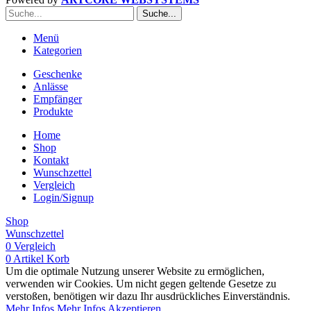
Suche...
Menü
Kategorien
Geschenke
Anlässe
Empfänger
Produkte
Home
Shop
Kontakt
Wunschzettel
Vergleich
Login/Signup
Shop
Wunschzettel
0
Vergleich
0
Artikel
Korb
Um die optimale Nutzung unserer Website zu ermöglichen,
verwenden wir Cookies. Um nicht gegen geltende Gesetze zu
verstoßen, benötigen wir dazu Ihr ausdrückliches Einverständnis.
Mehr Infos
Mehr Infos
Akzeptieren