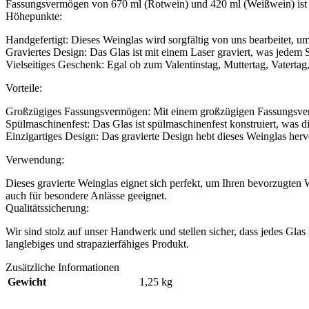
Fassungsvermögen von 670 ml (Rotwein) und 420 ml (Weißwein) ist d
Höhepunkte:
Handgefertigt: Dieses Weinglas wird sorgfältig von uns bearbeitet, um
Graviertes Design: Das Glas ist mit einem Laser graviert, was jedem 
Vielseitiges Geschenk: Egal ob zum Valentinstag, Muttertag, Vaterta
Vorteile:
Großzügiges Fassungsvermögen: Mit einem großzügigen Fassungsverm
Spülmaschinenfest: Das Glas ist spülmaschinenfest konstruiert, wa
Einzigartiges Design: Das gravierte Design hebt dieses Weinglas herv
Verwendung:
Dieses gravierte Weinglas eignet sich perfekt, um Ihren bevorzugte
auch für besondere Anlässe geeignet.
Qualitätssicherung:
Wir sind stolz auf unser Handwerk und stellen sicher, dass jedes Glas
langlebiges und strapazierfähiges Produkt.
Zusätzliche Informationen
Gewicht
1,25 kg