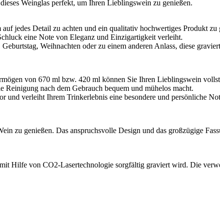
ieses Weinglas perfekt, um Ihren Lieblingswein zu genießen.
 auf jedes Detail zu achten und ein qualitativ hochwertiges Produkt zu
Schluck eine Note von Eleganz und Einzigartigkeit verleiht.
g, Geburtstag, Weihnachten oder zu einem anderen Anlass, diese gravier
ögen von 670 ml bzw. 420 ml können Sie Ihren Lieblingswein vollstä
s die Reinigung nach dem Gebrauch bequem und mühelos macht.
or und verleiht Ihrem Trinkerlebnis eine besondere und persönliche Not
n Wein zu genießen. Das anspruchsvolle Design und das großzügige Fa
 mit Hilfe von CO2-Lasertechnologie sorgfältig graviert wird. Die verw