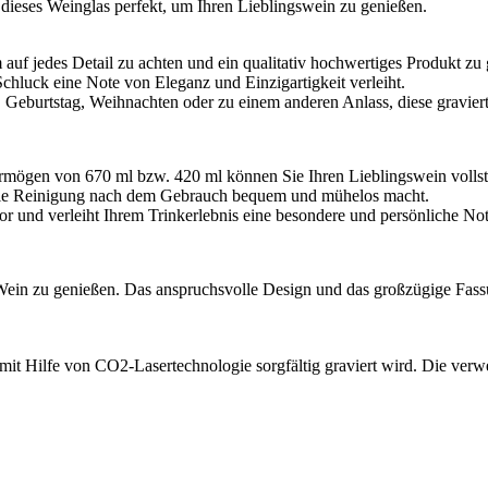
ieses Weinglas perfekt, um Ihren Lieblingswein zu genießen.
 auf jedes Detail zu achten und ein qualitativ hochwertiges Produkt zu
Schluck eine Note von Eleganz und Einzigartigkeit verleiht.
g, Geburtstag, Weihnachten oder zu einem anderen Anlass, diese gravier
ögen von 670 ml bzw. 420 ml können Sie Ihren Lieblingswein vollstä
s die Reinigung nach dem Gebrauch bequem und mühelos macht.
or und verleiht Ihrem Trinkerlebnis eine besondere und persönliche Not
n Wein zu genießen. Das anspruchsvolle Design und das großzügige Fa
 mit Hilfe von CO2-Lasertechnologie sorgfältig graviert wird. Die verw