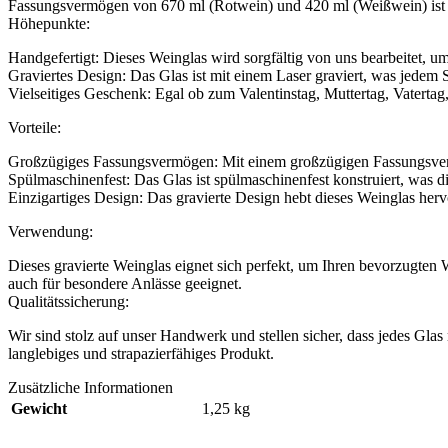
Fassungsvermögen von 670 ml (Rotwein) und 420 ml (Weißwein) ist d
Höhepunkte:
Handgefertigt: Dieses Weinglas wird sorgfältig von uns bearbeitet, um
Graviertes Design: Das Glas ist mit einem Laser graviert, was jedem 
Vielseitiges Geschenk: Egal ob zum Valentinstag, Muttertag, Vaterta
Vorteile:
Großzügiges Fassungsvermögen: Mit einem großzügigen Fassungsverm
Spülmaschinenfest: Das Glas ist spülmaschinenfest konstruiert, wa
Einzigartiges Design: Das gravierte Design hebt dieses Weinglas herv
Verwendung:
Dieses gravierte Weinglas eignet sich perfekt, um Ihren bevorzugte
auch für besondere Anlässe geeignet.
Qualitätssicherung:
Wir sind stolz auf unser Handwerk und stellen sicher, dass jedes Glas
langlebiges und strapazierfähiges Produkt.
Zusätzliche Informationen
Gewicht
1,25 kg