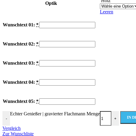
Holz
Optik
Leeren
Wunschtext 01:
*
Wunschtext 02:
*
Wunschtext 03:
*
Wunschtext 04:
*
Wunschtext 05:
*
Echter Genießer | gravierter Flachmann Menge
IN 
-
+
Vergleich
Zur Wunschliste