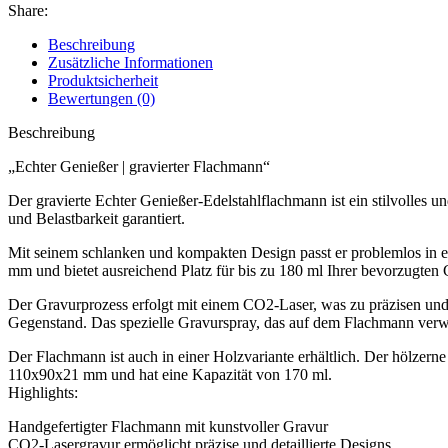
Share:
Beschreibung
Zusätzliche Informationen
Produktsicherheit
Bewertungen (0)
Beschreibung
„Echter Genießer | gravierter Flachmann“
Der gravierte Echter Genießer-Edelstahlflachmann ist ein stilvolles u
und Belastbarkeit garantiert.
Mit seinem schlanken und kompakten Design passt er problemlos in e
mm und bietet ausreichend Platz für bis zu 180 ml Ihrer bevorzugte
Der Gravurprozess erfolgt mit einem CO2-Laser, was zu präzisen und
Gegenstand. Das spezielle Gravurspray, das auf dem Flachmann verwen
Der Flachmann ist auch in einer Holzvariante erhältlich. Der hölzern
110x90x21 mm und hat eine Kapazität von 170 ml.
Highlights:
Handgefertigter Flachmann mit kunstvoller Gravur
CO2-Lasergravur ermöglicht präzise und detaillierte Designs