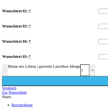
Wunschtext 02:
*
Wunschtext 03:
*
Wunschtext 04:
*
Wunschtext 05:
*
Blume des Lebens | gravierte Lunchbox Menge
-
+
Vergleich
Zur Wunschliste
Share:
Beschreibung