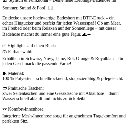
🏖️ Stylisch & Funktional – Deine neue Lieblings-Badehose für
Sommer, Strand & Pool! 🏊‍♂️
Entdecke unsere hochwertige Badeshort mit DTF-Druck – ein
echter Hingucker und perfekt für jeden Wasserspaß! Ob am Meer,
im Freibad oder beim Relaxen auf der Sonnenliege – mit dieser
Badehose machst du immer eine gute Figur. 🌊☀️
✅ Highlights auf einen Blick:
🩳 Farbauswahl:
Erhältlich in Schwarz, Navy, Lime, Rot, Orange & Royalblau – für
jeden Geschmack die passende Farbe!
🧵 Material:
100 % Polyester – schnelltrocknend, strapazierfähig & pflegeleicht.
👝 Praktische Taschen:
Zwei Seitentaschen und eine Gesäßtasche mit Ablauföse – damit
Wasser schnell abläuft und nichts zurückbleibt.
🩲 Komfort-Innenhose:
Integrierte Mesh-Innenhose sorgt für angenehmen Tragekomfort und
perfekten Sitz.