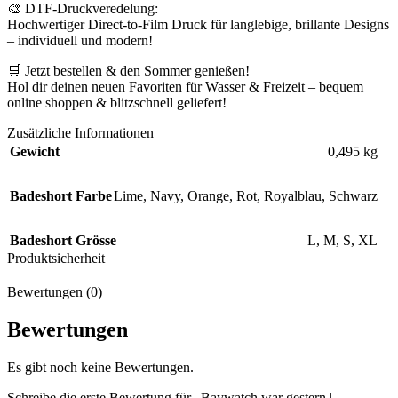
🎨 DTF-Druckveredelung:
Hochwertiger Direct-to-Film Druck für langlebige, brillante Designs
– individuell und modern!
🛒 Jetzt bestellen & den Sommer genießen!
Hol dir deinen neuen Favoriten für Wasser & Freizeit – bequem
online shoppen & blitzschnell geliefert!
Zusätzliche Informationen
Gewicht
0,495 kg
Badeshort Farbe
Lime
,
Navy
,
Orange
,
Rot
,
Royalblau
,
Schwarz
Badeshort Grösse
L
,
M
,
S
,
XL
Produktsicherheit
Bewertungen (0)
Bewertungen
Es gibt noch keine Bewertungen.
Schreibe die erste Bewertung für „Baywatch war gestern |