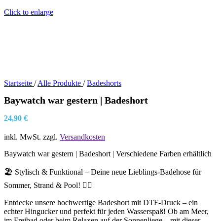
Click to enlarge
Startseite
/
Alle Produkte
/
Badeshorts
Baywatch war gestern | Badeshort
24,90
€
inkl. MwSt.
zzgl.
Versandkosten
Baywatch war gestern | Badeshort | Verschiedene Farben erhältlich
🏖️ Stylisch & Funktional – Deine neue Lieblings-Badehose für
Sommer, Strand & Pool! 🏊‍♂️
Entdecke unsere hochwertige Badeshort mit DTF-Druck – ein
echter Hingucker und perfekt für jeden Wasserspaß! Ob am Meer,
im Freibad oder beim Relaxen auf der Sonnenliege – mit dieser